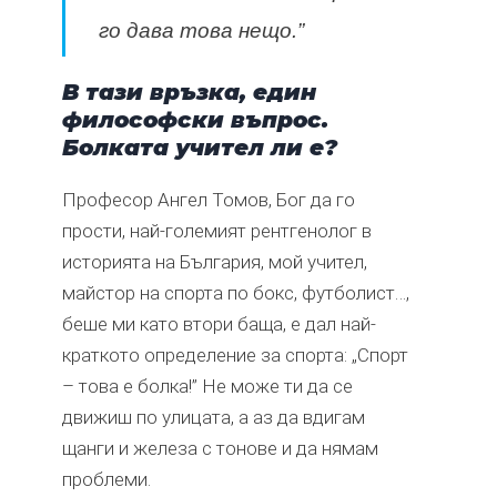
го дава това нещо.”
В тази връзка, един
философски въпрос.
Болката учител ли е?
Професор Ангел Томов, Бог да го
прости, най-големият рентгенолог в
историята на България, мой учител,
майстор на спорта по бокс, футболист…,
беше ми като втори баща, е дал най-
краткото определение за спорта: „Спорт
– това е болка!” Не може ти да се
движиш по улицата, а аз да вдигам
щанги и железа с тонове и да нямам
проблеми.