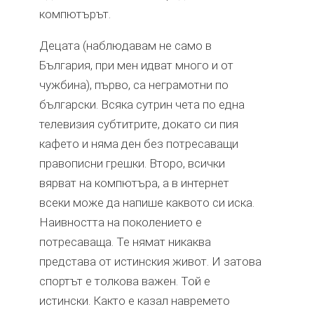
компютърът.
Децата (наблюдавам не само в
България, при мен идват много и от
чужбина), първо, са неграмотни по
български. Всяка сутрин чета по една
телевизия субтитрите, докато си пия
кафето и няма ден без потресаващи
правописни грешки. Второ, всички
вярват на компютъра, а в интернет
всеки може да напише каквото си иска.
Наивността на поколението е
потресаваща. Те нямат никаква
представа от истинския живот. И затова
спортът е толкова важен. Той е
истински. Както е казал навремето