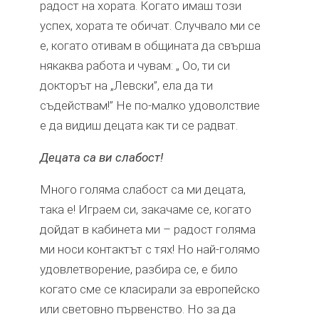
радост на хората. Когато имаш този
успех, хората те обичат. Случвало ми се
е, когато отивам в общината да свърша
някаква работа и чувам: „ Оо, ти си
докторът на „Левски”, ела да ти
съдействам!” Не по-малко удоволствие
е да видиш децата как ти се радват.
Децата са ви слабост!
Много голяма слабост са ми децата,
така е! Играем си, закачаме се, когато
дойдат в кабинета ми – радост голяма
ми носи контактът с тях! Но най-голямо
удовлетворение, разбира се, е било
когато сме се класирали за европейско
или световно първенство. Но за да