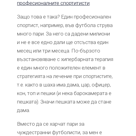
професионалните спортитисти
.
Защо това е така? Един професионален
спортист, например, във футбола струва
много пари. За него са дадени милиони
и не е все едно дали ще отсъства един
месец или три месеца. По-бързото
възстановяване с хипербарната терапия
е един много положителен елемент в
стратегията на лечение при спортистите,
т.е. както в шаха има дама, цар, офицер,
кон, топ и пешки (и нека барокамерата е
пешката). Значи пешката може да стане
дама.
Вместо да се харчат пари за
чуждестранни футболисти, за мен е