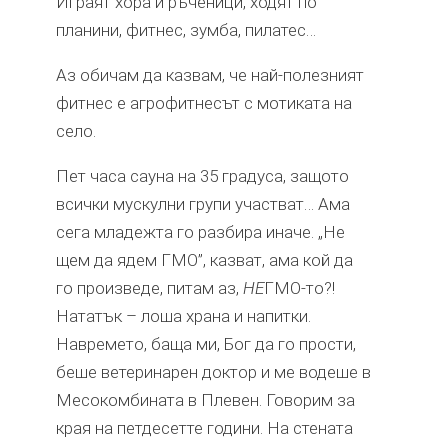
Играят хора и ръченици, ходят по
планини, фитнес, зумба, пилатес…
Аз обичам да казвам, че най-полезният
фитнес е агрофитнесът с мотиката на
село.
Пет часа сауна на 35 градуса, защото
всички мускулни групи участват… Ама
сега младежта го разбира иначе. „Не
щем да ядем ГМО”, казват, ама кой да
го произведе, питам аз,
НЕ
ГМО-то?!
Нататък – лоша храна и напитки.
Навремето, баща ми, Бог да го прости,
беше ветеринарен доктор и ме водеше в
Месокомбината в Плевен. Говорим за
края на петдесетте години. На стената