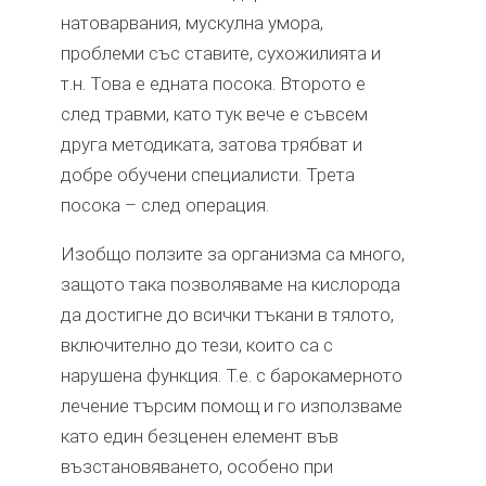
натоварвания, мускулна умора,
проблеми със ставите, сухожилията и
т.н. Това е едната посока. Второто е
след травми, като тук вече е съвсем
друга методиката, затова трябват и
добре обучени специалисти. Трета
посока – след операция.
Изобщо ползите за организма са много,
защото така позволяваме на кислорода
да достигне до всички тъкани в тялото,
включително до тези, които са с
нарушена функция. Т.е. с барокамерното
лечение търсим помощ и го използваме
като един безценен елемент във
възстановяването, особено при