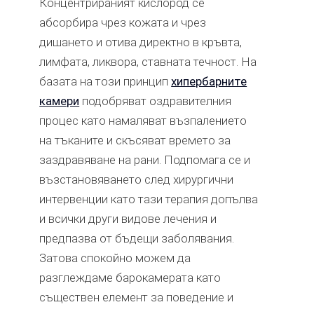
Концентрираният кислород се
абсорбира чрез кожата и чрез
дишането и отива директно в кръвта,
лимфата, ликвора, ставната течност. На
базата на този принцип
хипербарните
камери
подобряват оздравителния
процес като намаляват възпалението
на тъканите и скъсяват времето за
заздравяване на рани. Подпомага се и
възстановяването след хирургични
интервенции като тази терапия допълва
и всички други видове лечения и
предпазва от бъдещи заболявания.
Затова спокойно можем да
разглеждаме барокамерата като
съществен елемент за поведение и