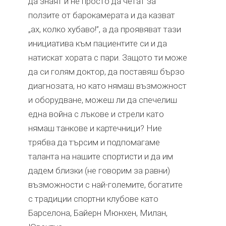
да знаят и не просто да четат за
ползите от барокамерата и да казват
„ах, колко хубаво!”, а да проявяват тази
инициатива към пациентите си и да
натискат хората с пари. Защото ти може
да си голям доктор, да поставяш бързо
диагнозата, но като нямаш възможност
и оборудване, можеш ли да спечелиш
една война с лъкове и стрели като
нямаш танкове и картечници? Ние
трябва да търсим и подпомагаме
таланта на нашите спортисти и да им
дадем близки (не говорим за равни)
възможности с най-големите, богатите
с традиции спортни клубове като
Барселона, Байерн Мюнхен, Милан,