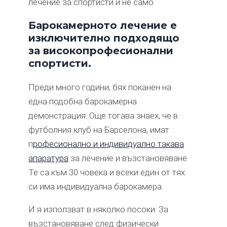
лечение за спортисти и не само.
Барокамерното лечение е
изключително подходящо
за високопрофесионални
спортисти.
Преди много години, бях поканен на
една подобна барокамерна
демонстрация. Още тогава знаех, че в
футболния клуб на Барселона, имат
п
рофесионално и индивидуално такава
апаратура
за лечение и възстановяване.
Те са към 30 човека и всеки един от тях
си има индивидуална барокамера.
И я използват в няколко посоки. За
възстановяване след физически