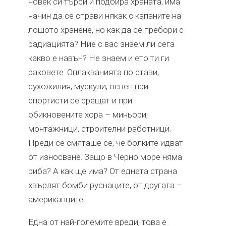
човек си търси и подбира храната, има
начин да се справи някак с капаните на
лошото хранене, но как да се пребори с
радиацията? Ние с вас знаем ли сега
какво е навън? Не знаем и ето ти ги
раковете. Оплакванията по стави,
сухожилия, мускули, освен при
спортисти се срещат и при
обикновените хора – миньори,
монтажници, строителни работници.
Преди се смяташе се, че болките идват
от износване. Защо в Черно море няма
риба? А как ще има? От едната страна
хвърлят бомби руснаците, от другата –
американците.
Една от най-големите вреди, това е