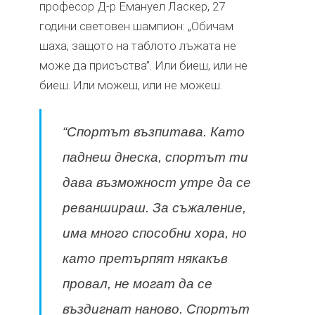
професор Д-р Емануел Ласкер, 27
години световен шампион: „Обичам
шаха, защото на таблото лъжата не
може да присъства”. Или биеш, или не
биеш. Или можеш, или не можеш.
“Спортът възпитава. Като
паднеш днеска, спортът ти
дава възможност утре да се
реваншираш. За съжаление,
има много способни хора, но
като претърпят някакъв
провал, не могат да се
въздигнат наново. Спортът