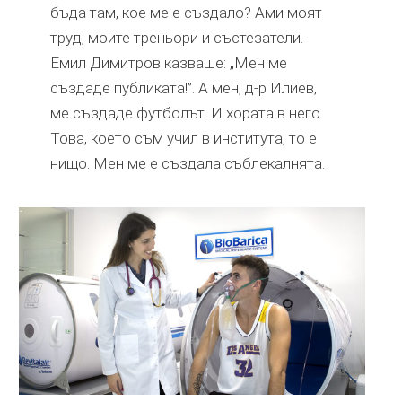
бъда там, кое ме е създало? Ами моят
труд, моите треньори и състезатели.
Емил Димитров казваше: „Мен ме
създаде публиката!”. А мен, д-р Илиев,
ме създаде футболът. И хората в него.
Това, което съм учил в института, то е
нищо. Мен ме е създала съблекалнята.