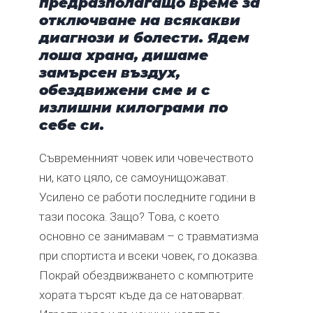
предразполагащо време за
отключване на всякакви
диагнози и болести. Ядем
лоша храна, дишаме
замърсен въздух,
обездвижени сме и с
излишни килограми по
себе си.
Съвременният човек или човечеството
ни, като цяло, се самоунищожават.
Усилено се работи последните години в
тази посока. Защо? Това, с което
основно се занимавам – с травматизма
при спортиста и всеки човек, го доказва.
Покрай обездвижването с компютрите
хората търсят къде да се натоварват.