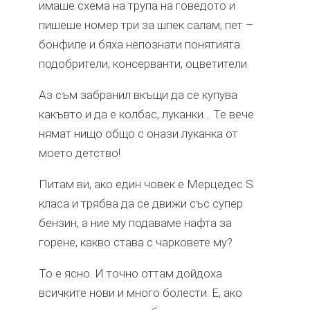
имаше схема на трупа на говедото и
пишеше номер три за шпек салам, пет –
бонфиле и бяха непознати понятията
подобрители, консерванти, оцветители.
Аз съм забранил вкъщи да се купува
какъвто и да е колбас, луканки… Те вече
нямат нищо общо с онази луканка от
моето детство!
Питам ви, ако един човек е Мерцедес S
класа и трябва да се движи със супер
бензин, а ние му подаваме нафта за
горене, какво става с чарковете му?
То е ясно. И точно оттам дойдоха
всичките нови и много болести. Е, ако