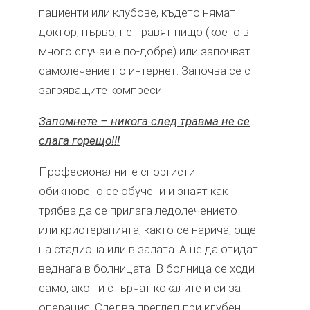
пациенти или клубове, където нямат
доктор, първо, не правят нищо (което в
много случаи е по-добре) или започват
самолечение по интернет. Започва се с
загряващите компреси.
Запомнете – никога след травма не се
слага горещо!!!
Професионалните спортисти
обикновено се обучени и знаят как
трябва да се прилага ледолечението
или криотерапията, както се нарича, още
на стадиона или в залата. А не да отидат
веднага в болницата. В болница се ходи
само, ако ти стърчат кокалите и си за
операция. Следва преглед при клубен