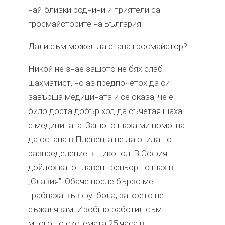
най-близки роднини и приятели са
гросмайсторите на България.
Дали съм можел да стана гросмайстор?
Никой не знае защото не бях слаб
шахматист, но аз предпочетох да си
завърша медицината и се оказа, че е
било доста добър ход да съчетая шаха
с медицината. Защото шаха ми помогна
да остана в Плевен, а не да отида по
разпределение в Никопол. В София
дойдох като главен треньор по шах в
„Славия”. Обаче после бързо ме
грабнаха във футбола, за което не
съжалявам. Изобщо работил съм
много по системата 25 часа в