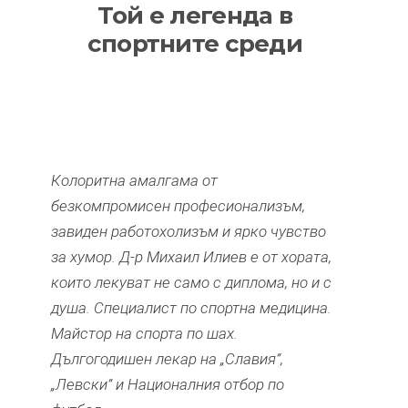
Той е легенда в
спортните среди
Колоритна амалгама от
безкомпромисен професионализъм,
завиден работохолизъм и ярко чувство
за хумор. Д-р Михаил Илиев е от хората,
които лекуват не само с диплома, но и с
душа. Специалист по спортна медицина.
Майстор на спорта по шах.
Дългогодишен лекар на „Славия”,
„Левски” и Националния отбор по