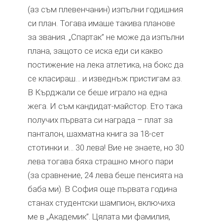
(аз съм плевенчанин) изпълни годишния
си план. Тогава имаше такива планове
за звания. „Спартак” не може да изпълни
плана, защото се иска еди си какво
постижение на лека атлетика, на бокс да
се класираш… и изведнъж пристигам аз.
В Кърджали се беше играло на една
жега. И съм кандидат-майстор. Ето така
получих първата си награда – плат за
панталон, шахматна книга за 18-сет
стотинки и… 30 лева! Вие не знаете, но 30
лева тогава бяха страшно много пари
(за сравнение, 24 лева беше пенсията на
баба ми). В София още първата година
станах студентски шампион, включиха
ме в „Академик”. Цялата ми фамилия,