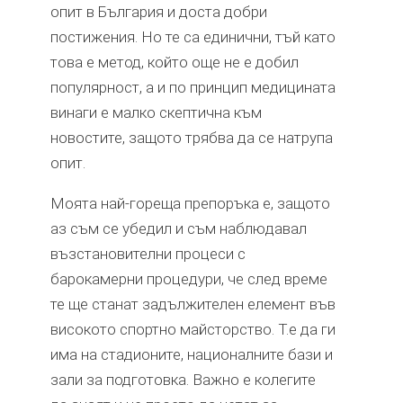
опит в България и доста добри
постижения. Но те са единични, тъй като
това е метод, който още не е добил
популярност, а и по принцип медицината
винаги е малко скептична към
новостите, защото трябва да се натрупа
опит.
Моята най-гореща препоръка е, защото
аз съм се убедил и съм наблюдавал
възстановителни процеси с
барокамерни процедури, че след време
те ще станат задължителен елемент във
високото спортно майсторство. Т.е да ги
има на стадионите, националните бази и
зали за подготовка. Важно е колегите