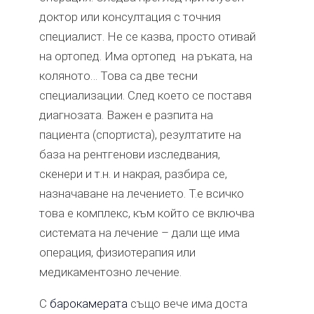
доктор или консултация с точния
специалист. Не се казва, просто отивай
на ортопед. Има ортопед на ръката, на
коляното… Това са две тесни
специализации. След което се поставя
диагнозата. Важен е разпита на
пациента (спортиста), резултатите на
база на рентгенови изследвания,
скенери и т.н. и накрая, разбира се,
назначаване на лечението. Т.е всичко
това е комплекс, към който се включва
системата на лечение – дали ще има
операция, физиотерапия или
медикаментозно лечение.
С
барокамерата
също вече има доста