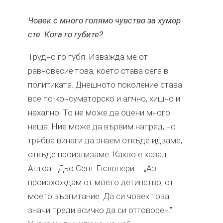
Човек с много голямо чувство за хумор
сте. Кога го губите?
Трудно го губя. Изважда ме от
равновесие това, което става сега в
политиката. Днешното поколение става
все по-консуматорско и алчно, хищно и
нахално. То не може да оцени много
неща. Ние може да вървим напред, но
трябва винаги да знаем откъде идваме,
откъде произлизаме. Какво е казал
Антоан Дьо Сент Екзюпери – „Аз
произхождам от моето детинство, от
моето възпитание. Да си човек това
значи преди всичко да си отговорен.”