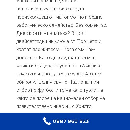
Учеха ни в училище, че най-
положителният произход е да
произхождаш от малоимотно и бедно
работническо семейство. Без коментар.
Днес кой ги възпитава? Въртят
двайсетгодишни ключа от Поршето и
казват зле живеем… Кога съм най-
доволен? Като днес, идват при мен
майка и дъщеря, студентка в Америка,
там живеят, но тук се лекуват. Аз съм
обиколил целия свят с Националния
отбор по футбол и то не като турист, а
както се посреща национален отбор на
правителствено ниво и… с Христо
ЗАПИТВАНЕ
Стоичков (няма да стигнат дни, за да ви
0887 960 823
разказвам как се посреща Стоичков!),