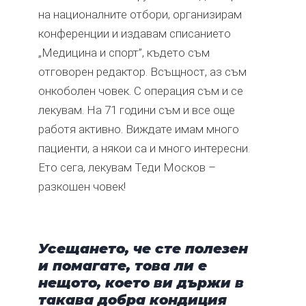
на националните отбори, организирам
конференции и издавам списанието
„Медицина и спорт”, където съм
отговорен редактор. Всъщност, аз съм
онкоболен човек. С операция съм и се
лекувам. На 71 години съм и все още
работя активно. Виждате имам много
пациенти, а някои са и много интересни.
Ето сега, лекувам Теди Москов –
разкошен човек!
Усещането, че сте полезен
и помагате, това ли е
нещото, което ви държи в
такава добра кондиция