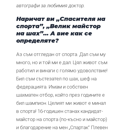
автографи за любимия доктор.
Наричат ви „Спасителя на
спорта”, „Велик майстор
на шах”… А вие как се
определяте?
Аз съм отгледан от спорта. Дал съм му
много, но и той ми е дал. Цял живот съм
работил и винаги с голямо удоволствие!
Бил съм състезател по шах, шеф на
федерацията. Имам и собствен
шахматен отбор, който през годините е
бил шампион. Целият ми живот е минал
в спорта! 16-годишен станах кандидат-
майстор на спорта (по-късно и майстор)
и благодарение на мен „Спартак” Плевен